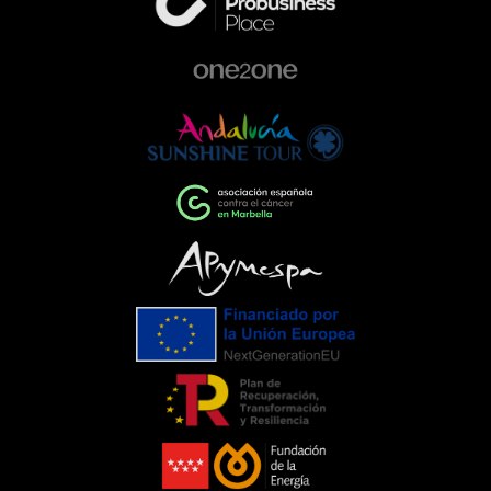
automoción. Queremos ser parte activa
de la comunidad, colaborando con
proyectos que ayudan a construir una
sociedad más comprometida y más
humana.Empresas que impulsan el
cambioEventos como la Gala de la AECC
ponen de manifiesto el importante
papel que pueden desempeñar las
empresas cuando unen esfuerzos en
torno a una causa común. La
colaboración entre entidades,
organizaciones y ciudadanía demuestra
que, trabajando juntos, es posible
generar un impacto que trasciende el
propio evento.Para C. de Salamanca,
participar en esta iniciativa supone