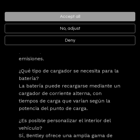
Flying Spur V6 Hybrid
Accept all
¿Cuál es la autonomía eléctrica del Flying
Spur V6 Hybrid?
No, adjust
Ofrece una autonomía de hasta
40 km
en
Deny
modo completamente eléctrico, ideal
para desplazamientos urbanos sin
emisiones.
¿Qué tipo de cargador se necesita para la
batería?
La batería puede recargarse mediante un
cargador de corriente alterna, con
tiempos de carga que varían según la
potencia del punto de carga.
¿Es posible personalizar el interior del
vehículo?
Sí, Bentley ofrece una amplia gama de