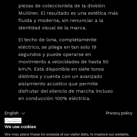
piezas de coleccionista de la división
Mulliner. El resultado es una estética más
fluida y moderna, sin renunciar a la
identidad visual de la marca.
El techo de lona, completamente
eléctrico, se pliega en tan solo 19
segundos y puede operarse en
movimiento a velocidades de hasta 50
km/h. Está disponible en siete tonos
distintos y cuenta con un avanzado
aislamiento acústico que permite
disfrutar del silencio de marcha incluso
en conducción 100% eléctrica.
English
Privacy policy
Interior: lujo artesanal en cada detalle
We use cookies
En el habitáculo, Bentley despliega todo
su saber hacer en materiales nobles y
We may place these for analysis of our visitor data, to improve our website,