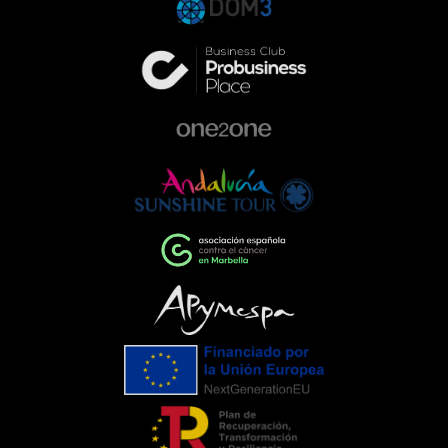
gala responde a una forma de entender
la empresa que va más allá de la
excelencia en el sector de la
automoción. Queremos ser parte activa
de la comunidad, colaborando con
proyectos que ayudan a construir una
sociedad más comprometida y más
humana.Empresas que impulsan el
cambioEventos como la Gala de la AECC
ponen de manifiesto el importante
papel que pueden desempeñar las
empresas cuando unen esfuerzos en
torno a una causa común. La
colaboración entre entidades,
organizaciones y ciudadanía demuestra
que, trabajando juntos, es posible