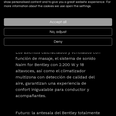
show personalised content and to give you a great website experience. For
acabados a medida. Cuero curtido de
more information about the cookies we use open the settings.
forma sostenible, maderas de poro
abierto, incrustaciones metálicas y un
Accept all
nuevo sistema de infoentretenimiento con
pantalla de 12,3 pulgadas configuran un
No, adjust
entorno exclusivo y altamente
tecnológico.
Deny
Los asientos calefactados y ventilados con
función de masaje, el sistema de sonido
Naim for Bentley con 2.200 W y 18
altavoces, así como el climatizador
multizona con detección de calidad del
aire, garantizan una experiencia de
confort inigualable para conductor y
acompañantes.
Futuro: la antesala del Bentley totalmente