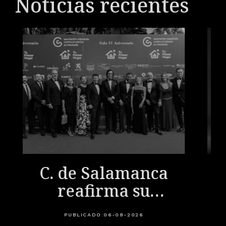
Noticias recientes
C. de Salamanca
reafirma su
compromiso
PUBLICADO:
06-08-2026
social en la Gala