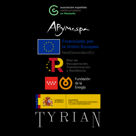
cambioEventos como la Gala de la AECC
ponen de manifiesto el importante
papel que pueden desempeñar las
empresas cuando unen esfuerzos en
torno a una causa común. La
colaboración entre entidades,
organizaciones y ciudadanía demuestra
que, trabajando juntos, es posible
generar un impacto que trasciende el
propio evento.Para C. de Salamanca,
participar en esta iniciativa supone
renovar nuestro compromiso con
aquellas acciones que mejoran la vida
de las personas y apoyan el trabajo de
entidades que, como la Asociación
Española Contra el Cáncer, realizan una