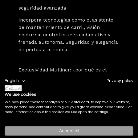
seguridad avanzada
Incorpora tecnologías como el asistente
de mantenimiento de carril, visión
nocturna, control crucero adaptativo y
frenada autónoma. Seguridad y elegancia
en perfecta armonía.
Exclusividad Mulliner: ¿por qué es el
English
Privacy policy
modelo más sofisticado?
We use cookies
Historia de Mulliner: la división de lujo de
We may place these for analysis of our visitor data, to improve our website,
show personalised content and to give you a great website experience. For
Bentley
more information about the cookies we use open the settings.
Con más de 500 años de historia, Mulliner
Accept all
representa el alma más exclusiva de