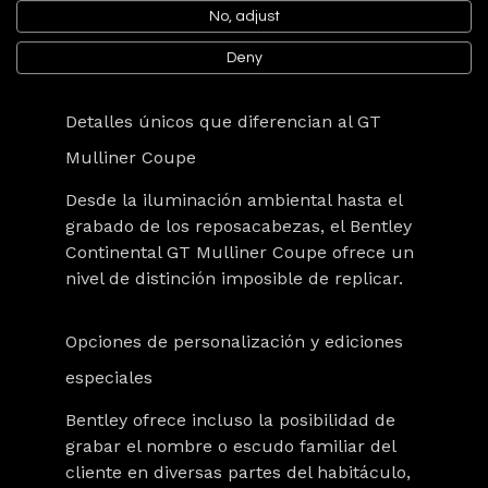
Bentley. Cada modelo que pasa por sus
No, adjust
manos es sinónimo de perfección,
exclusividad y atención al detalle.
Deny
Detalles únicos que diferencian al GT
Mulliner Coupe
Desde la iluminación ambiental hasta el
grabado de los reposacabezas, el
Bentley
Continental GT Mulliner Coupe
ofrece un
nivel de distinción imposible de replicar.
Opciones de personalización y ediciones
especiales
Bentley ofrece incluso la posibilidad de
grabar el nombre o escudo familiar del
cliente en diversas partes del habitáculo,