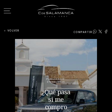
VOLVER
COMPARTIR
PUBLICADO:
27/03/2025
¿Qué pasa
si me
compro