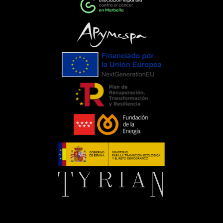
ponen de manifiesto el importante
papel que pueden desempeñar las
empresas cuando unen esfuerzos en
torno a una causa común. La
colaboración entre entidades,
organizaciones y ciudadanía demuestra
que, trabajando juntos, es posible
generar un impacto que trasciende el
propio evento.Para C. de Salamanca,
participar en esta iniciativa supone
renovar nuestro compromiso con
aquellas acciones que mejoran la vida
de las personas y apoyan el trabajo de
entidades que, como la Asociación
Española Contra el Cáncer, realizan una
labor imprescindible durante todo el