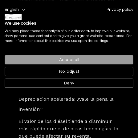
English
Privacy policy
coche diésel en la actualidad
We use cookies
We may place these for analysis of our visitor data, to improve our website,
Restricciones de circulación en ciudades
show personalised content and to give you a great website experience. For
more information about the cookies we use open the settings.
Las ciudades con ZBE están limitando el
acceso a coches diésel, afectando su
viabilidad a largo plazo.
En algunas
Accept all
ciudades, incluso los diésel más nuevos
No, adjust
podrían enfrentar restricciones en los
próximos años.
Deny
Depreciación acelerada: ¿vale la pena la
inversión?
El valor de los diésel tiende a
disminuir
más rápido
que el de otras tecnologías, lo
que puede afectar su reventa.