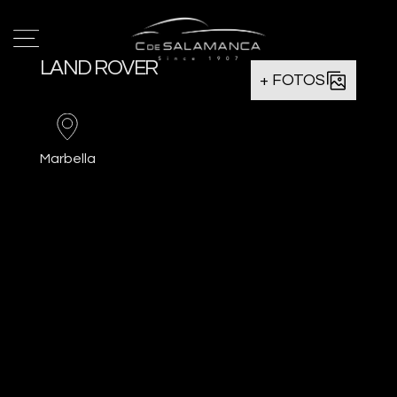
LAND ROVER
+ FOTOS
Marbella
Favorito
Comparar
Imprimir
PVP Contado
137€
*Oferta sujeta hasta límite de
existencias o fin de campaña