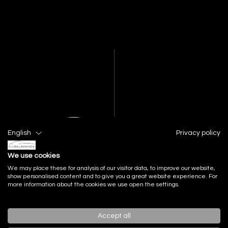
English
Privacy policy
We use cookies
We may place these for analysis of our visitor data, to improve our website,
FACEBOOK
INSTAGRAM
show personalised content and to give you a great website experience. For
YOUTUBE
LINKEDIN
more information about the cookies we use open the settings.
TIKTOK
Menú
Accept all