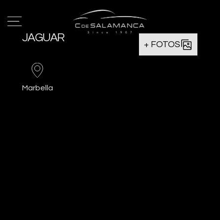
JAGUAR
+ FOTOS
Marbella
Favorito
Comparar
Imprimir
Oferta
95€
PVP Contado
165€
*Oferta sujeta hasta límite de
existencias o fin de campaña