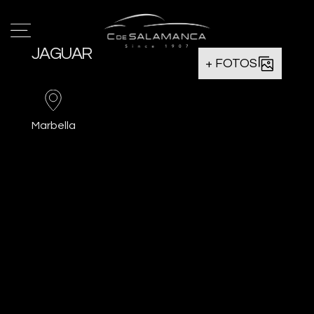
JAGUAR
+ FOTOS
Marbella
Favorito
Comparar
Imprimir
Oferta
35€
PVP Contado
53€
*Oferta sujeta hasta límite de
existencias o fin de campaña