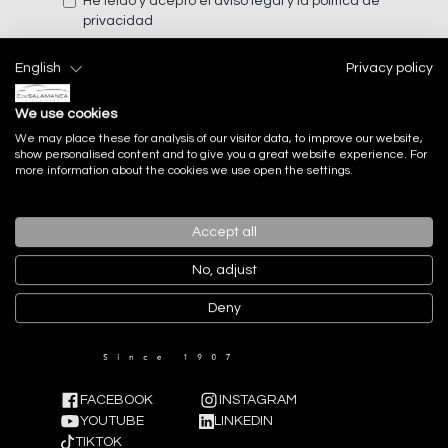
He leído y acepto el
aviso legal
y la
politica de
privacidad
English
Privacy policy
Enviar
We use cookies
We may place these for analysis of our visitor data, to improve our website,
show personalised content and to give you a great website experience. For
more information about the cookies we use open the settings.
Accept all
No, adjust
Deny
FACEBOOK
INSTAGRAM
YOUTUBE
LINKEDIN
TIKTOK