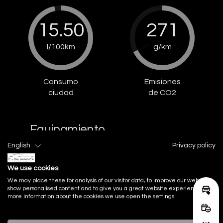
15.50
271
l/100km
g/km
Consumo
Emisiones
ciudad
de CO2
Equipamiento
serie incluido
English
Privacy policy
Acabado Interior
We use cookies
We may place these for analysis of our visitor data, to improve our website,
show personalised content and to give you a great website experience. For
Calcu
more information about the cookies we use open the settings.
Acabados de lujo: consola
Reser
central en fibra de carbono,