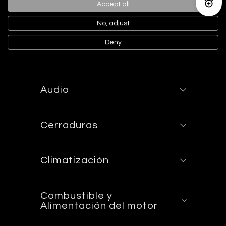
puertas en aluminio / cuero y
Accept all
Activ
tablero en fibra de carbono y cuero
No, adjust
Deny
Asientos
Audio
Cerraduras
Climatización
Combustible y
Alimentación del motor