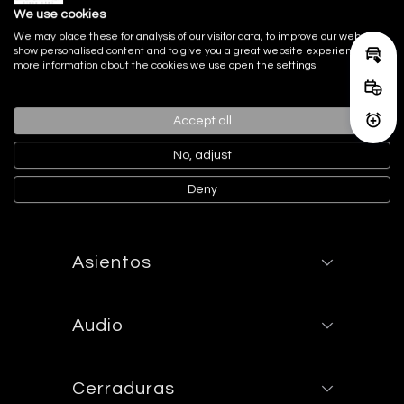
Equipamiento
We use cookies
serie incluido
We may place these for analysis of our visitor data, to improve our website,
show personalised content and to give you a great website experience. For
Calcu
more information about the cookies we use open the settings.
Acabado Interior
Reser
Accept all
Activ
Acabados de lujo: consola
No, adjust
central en negro piano, puertas en
negro piano y tablero en cuero
Deny
Asientos
Audio
Cerraduras