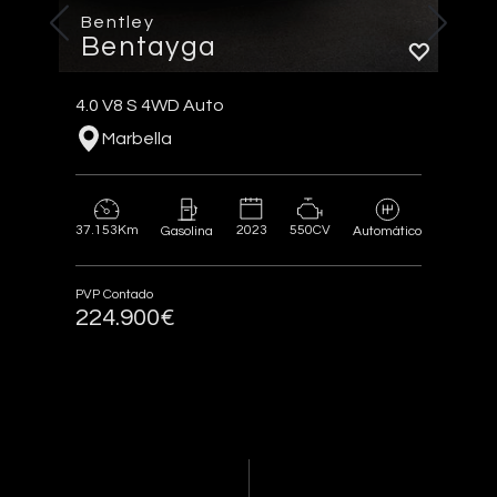
Bentley
Bentayga
4.0 V8 S 4WD Auto
Marbella
37.153Km
2023
550CV
Gasolina
Automático
PVP Contado
224.900€