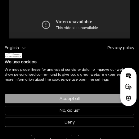
English
Privacy policy
We use cookies
We may place these for analysis of our visitor data, to improve our website,
show personalised content and to give you a great website experience. For
Calcu
more information about the cookies we use open the settings.
Equipamiento
Reser
serie incluido
Accept all
Activ
No, adjust
Acabado Interior
Deny
Acabados de lujo: pomo de la