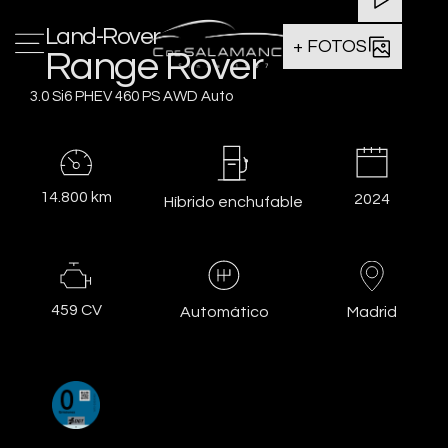
Land-Rover
+ FOTOS
Range Rover
3.0 Si6 PHEV 460 PS AWD Auto
14.800 km
2024
Híbrido enchufable
459 CV
Madrid
Automático