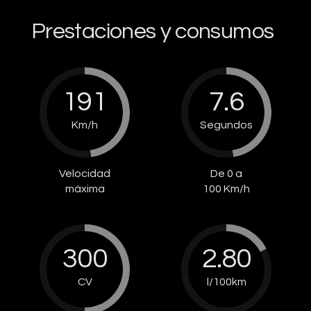
Prestaciones y consumos
191
7.6
Km/h
Segundos
Velocidad
De 0 a
máxima
100 Km/h
300
2.80
CV
l/100km