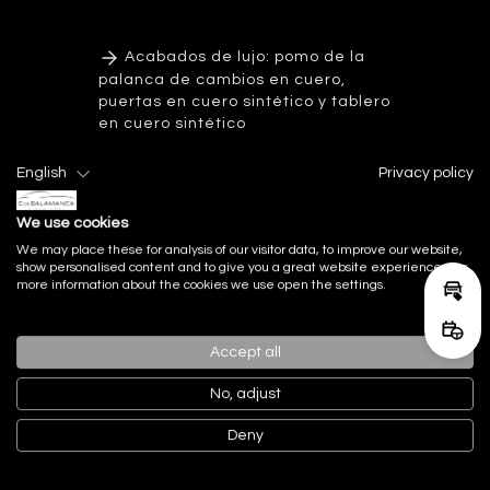
Acabados de lujo: pomo de la
palanca de cambios en cuero,
puertas en cuero sintético y tablero
en cuero sintético
English
Privacy policy
Asientos
We use cookies
We may place these for analysis of our visitor data, to improve our website,
show personalised content and to give you a great website experience. For
more information about the cookies we use open the settings.
Audio
Calcu
Reser
Accept all
Cerraduras
No, adjust
Deny
Climatización