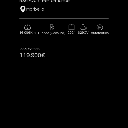
RS6 Avant Performance
Marbella
16.086Km
2024
629CV
Híbrido (Gasolina)
Automático
PVP Contado
119.900€