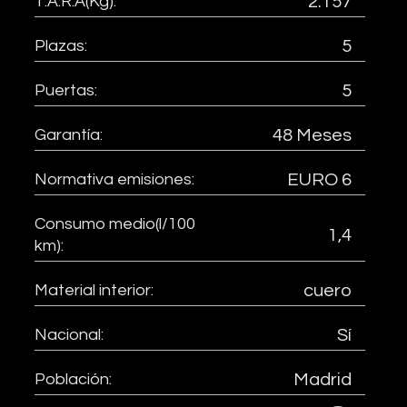
T.A.R.A(Kg):
2.157
Plazas:
5
Puertas:
5
Garantía:
48 Meses
Normativa emisiones:
EURO 6
Consumo medio(l/100
1,4
km):
Material interior:
cuero
Nacional:
Sí
Población:
Madrid