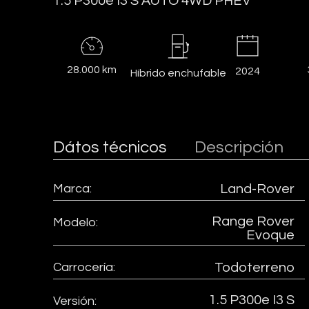
1.5 P300e I3 S AUTO 4WD PHEV
28.000 km
2024
Híbrido enchufable
Dátos técnicos
Descripción
Marca:
Land-Rover
Range Rover
Modelo:
Evoque
Carrocería:
Todoterreno
1.5 P300e I3 S
Versión: