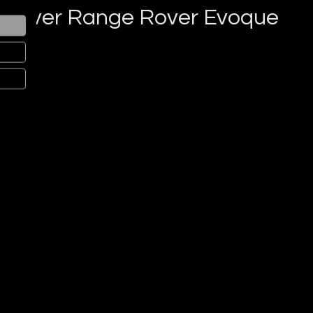
d-Rover Range Rover Evoque