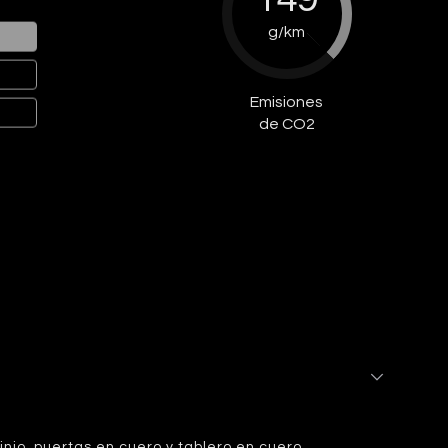
g/km
Emisiones
de CO2
nio, puertas en cuero y tablero en cuero