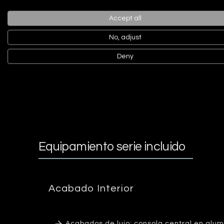
l/100km
Accept all
No, adjust
Consumo
Deny
medio
Equipamiento serie incluido
Acabado Interior
Acabados de lujo: consola central en alumi