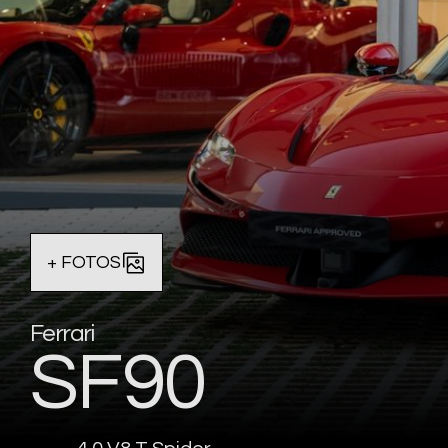
+ FOTOS
Ferrari
SF90