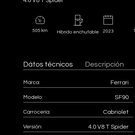
4.0 V8 T Spider
505 km
2023
Híbrido enchufable
Dátos técnicos
Descripción
Marca:
Ferrari
Modelo:
SF90
Carrocería:
Cabriolet
Versión:
4.0 V8 T Spider