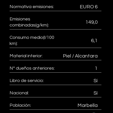
Normativa emisiones:
EURO 6
Emisiones
149,0
combinadas(g/km):
Consumo medio(l/100
6,1
km):
Material interior:
Piel / Alcantara
Nº dueños anteriores:
1
Libro de servicio:
Sí
Nacional:
Sí
Población:
Marbella