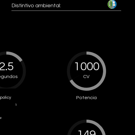
Distintivo ambiental:
2.5
1000
egundos
CV
De 0 a
Potencia
policy
00 Km/h
w
149