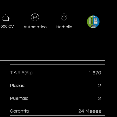
1000 CV
Marbella
Automático
T.A.R.A(Kg):
1.670
Plazas:
2
Puertas:
2
Garantía:
24 Meses