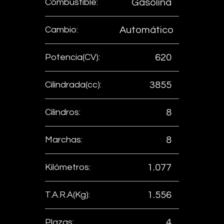
Combustible:
Gasolina
Cambio:
Automático
Potencia(CV):
620
Cilindrada(cc):
3855
Cilindros:
8
Marchas:
8
Kilómetros:
1.077
T.A.R.A(Kg):
1.556
Plazas:
4