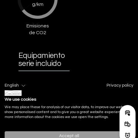
g/km
Emisiones
de CO2
Equipamiento
serie incluido
Acabado Interior
English
Privacy policy
We use cookies
Acabados de lujo: pomo de la
We may place these for analysis of our visitor data, to improve our website,
palanca de cambios en aluminio y
show personalised content and to give you a great website experience. For
puertas en cuero
Calcu
more information about the cookies we use open the settings.
Reser
Accept all
Activ