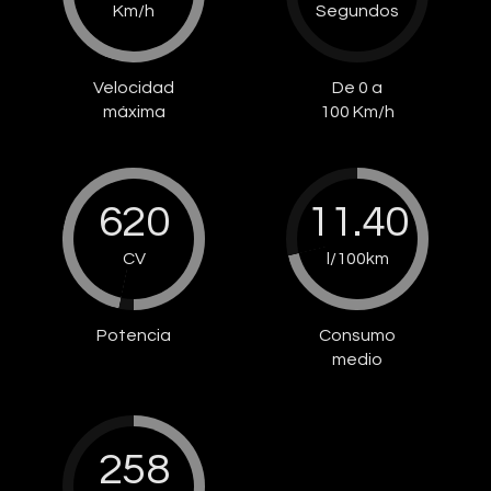
Km/h
Segundos
Velocidad
De 0 a
máxima
100 Km/h
620
11.40
CV
l/100km
Potencia
Consumo
medio
258