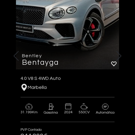
Bentley
Bentayga
4.0 V8 S 4WD Auto
Marbella
31.199Km
2024
550CV
Gasolina
Automático
PVP Contado