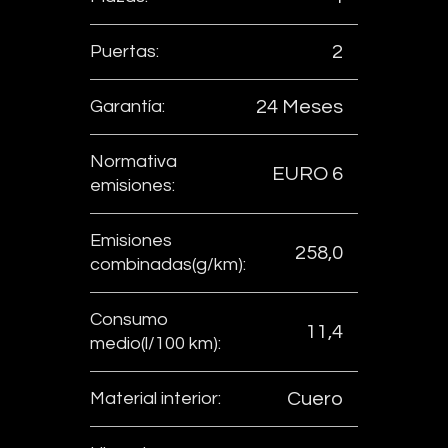
Puertas:
2
Garantía:
24 Meses
Normativa
EURO 6
emisiones:
Emisiones
258,0
combinadas(g/km):
Consumo
11,4
medio(l/100 km):
Material interior:
Cuero