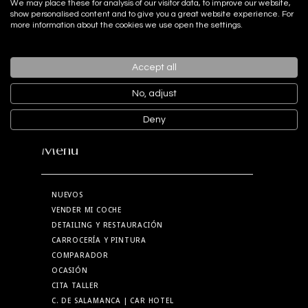
We may place these for analysis of our visitor data, to improve our website,
show personalised content and to give you a great website experience. For
more information about the cookies we use open the settings.
Accept all
FACEBOOK
INSTAGRAM
No, adjust
YOUTUBE
LINKEDIN
Deny
TIKTOK
Menú
NUEVOS
VENDER MI COCHE
DETAILING Y RESTAURACIÓN
CARROCERÍA Y PINTURA
COMPARADOR
OCASIÓN
CITA TALLER
C. DE SALAMANCA
| CAR HOTEL