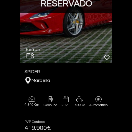
RESERVADO
Ferrari
F8
SPIDER
Marbella
4.340Km
2021
720CV
Gasolina
Automático
PVP Contado
419.900€