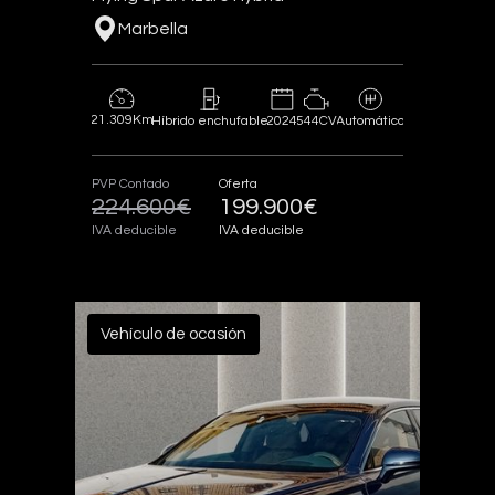
Marbella
21.309Km
2024
544CV
Híbrido enchufable
Automático
PVP Contado
Oferta
224.600€
199.900€
IVA deducible
IVA deducible
Vehículo de ocasión