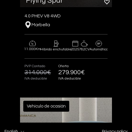
Flying Spur
4.0 PHEV V8 4WD
Marbella
11.000Km
2025
782CV
Híbrido enchufable
Automático
PVP Contado
Oferta
314.000€
279.900€
IVA deducible
IVA deducible
Vehículo de ocasión
English
Privacy policy