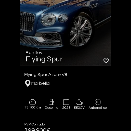
Bentley
Flying Spur
Flying Spur Azure V8
Marbella
13.100Km
2023
550CV
Gasolina
Automático
PVP Contado
199.900€