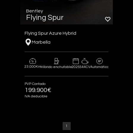
Bentley
Flying Spur
Flying Spur Azure Hybrid
Marbella
23.000Km
2025
544CV
Híbrido enchufable
Automático
PVP Contado
199.900€
IVA deducible
1