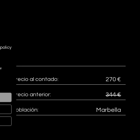
policy
w
Precio al contado:
270 €
Precio anterior:
344 €
Población:
Marbella