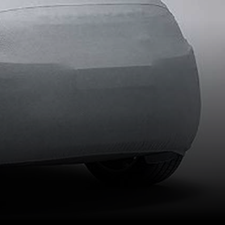
Favorito
Comparar
Imprimir
Oferta
270€
PVP Contado
344€