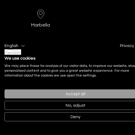
Marbella
English
Privacy 
Dátos técnicos
Descripción
We use cookies
We may place these for analysis of our visitor data, to improve our website, sho
personalised content and to give you a great website experience. For more
information about the cookies we use open the settings.
Marca:
LAND ROVER
Modelo:
Accept all
Carrocería:
coches
No, adjust
Deny