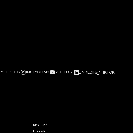
WhatsApp
Llámanos
FACEBOOK
INSTAGRAM
YOUTUBE
LINKEDIN
TIKTOK
BENTLEY
FERRARI