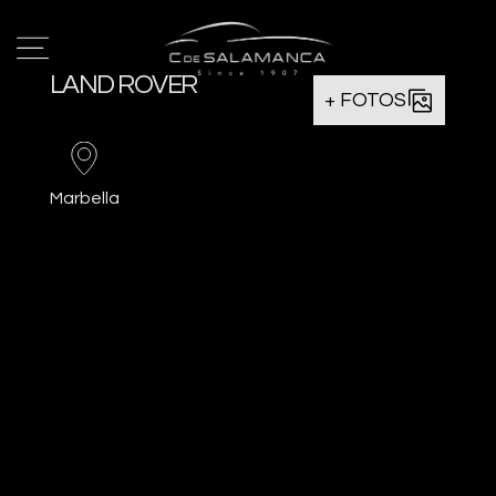
LAND ROVER
+ FOTOS
Marbella
Favorito
Comparar
Imprimir
Oferta
186€
PVP Contado
815€
*Oferta sujeta hasta límite de
existencias o fin de campaña