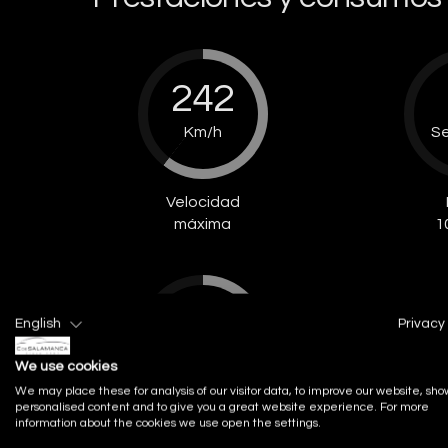
242
Km/h
S
Velocidad
máxima
1
9.80
English
Privacy 
l/100km
We use cookies
We may place these for analysis of our visitor data, to improve our website, sho
personalised content and to give you a great website experience. For more
information about the cookies we use open the settings.
Consumo