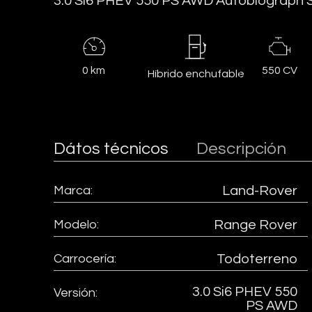
3.0 Si6 PHEV 550 PS AWD Autobiograph
0 km
550 CV
Híbrido enchufable
Dátos técnicos
Descripción
Marca:
Land-Rover
Modelo:
Range Rover
Carrocería:
Todoterreno
3.0 Si6 PHEV 550
Versión:
PS AWD