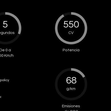
5
550
egundos
CV
De 0 a
Potencia
00 Km/h
68
policy
g/km
w
Emisiones