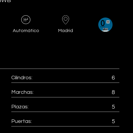
 SWB
Madrid
Automático
Cilindros:
6
Marchas:
8
Plazas:
5
Puertas:
5