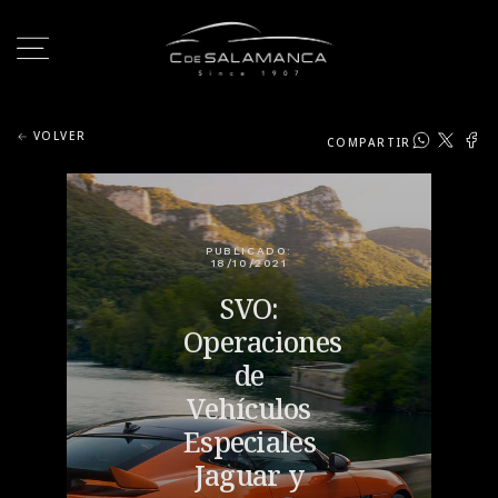
VOLVER
COMPARTIR
PUBLICADO:
18/10/2021
SVO:
Operaciones
de
Vehículos
Especiales
Jaguar y