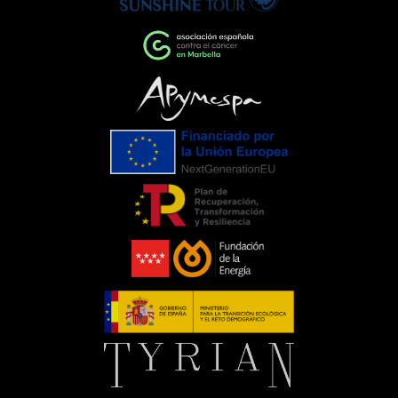
humana.Empresas que impulsan el
cambioEventos como la Gala de la AECC
ponen de manifiesto el importante
papel que pueden desempeñar las
empresas cuando unen esfuerzos en
torno a una causa común. La
colaboración entre entidades,
organizaciones y ciudadanía demuestra
que, trabajando juntos, es posible
generar un impacto que trasciende el
propio evento.Para C. de Salamanca,
participar en esta iniciativa supone
renovar nuestro compromiso con
aquellas acciones que mejoran la vida
de las personas y apoyan el trabajo de
entidades que, como la Asociación