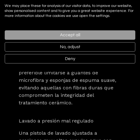
ayuda a prevenir daños irreversibles en la
We may place these for analysis of our visitor data, to improve our website,
show personalised content and to give you a great website experience. For
pintura y mantener la protección intacta.
more information about the cookies we use open the settings.
Uso de cepillos o esponjas abrasivas
Accept all
Aplicar cerámica requiere un lavado
No, adjust
posterior delicado. El uso de cepillos o
esponjas rígidas puede raspar la capa
Deny
protectora y dejar microarañazos. Es
preferible limitarse a guantes de
microfibra y esponjas de espuma suave,
evitando aquellas con fibras duras que
comprometen la integridad del
tratamiento cerámico.
Lavado a presión mal regulado
Una pistola de lavado ajustada a