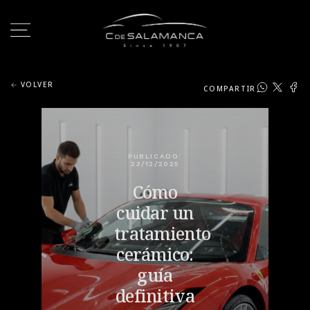
VOLVER
COMPARTIR
PUBLICADO:
23/12/2025
Cómo
cuidar un
tratamiento
cerámico:
guía
definitiva