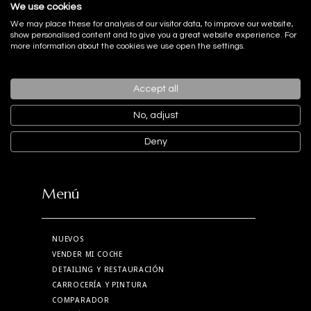
comprometidos con una misma causa,
We use cookies
tiene un objetivo claro: recaudar fondos
We may place these for analysis of our visitor data, to improve our website,
show personalised content and to give you a great website experience. For
para que la Asociación pueda seguir
more information about the cookies we use open the settings.
ofreciendo de forma gratuita sus
programas de atención a pacientes
Accept all
oncológicos y sus familias, además de
No, adjust
impulsar la investigación contra el
FACEBOOK
INSTAGRAM
cáncer.Mucho más que una gala
Deny
YOUTUBE
LINKEDIN
solidariaLa Gala de la AECC de Marbella
TIKTOK
se ha consolidado como una de las
Menú
iniciativas benéficas con mayor
trayectoria de la Costa del Sol. En su
41.ª edición volvió a congregar a cerca
NUEVOS
VENDER MI COCHE
de 600 asistentes en una noche
DETAILING Y RESTAURACIÓN
marcada por la solidaridad, el
CARROCERÍA Y PINTURA
compromiso y la colaboración entre el
COMPARADOR