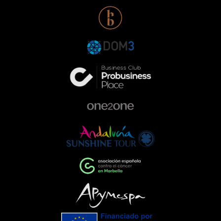
identificados: solidaridad,
responsabilidad y compromiso.Nuestra
participación con Range Rover en esta
gala responde a una forma de entender
la empresa que va más allá de la
excelencia en el sector de la
automoción. Queremos ser parte activa
de la comunidad, colaborando con
proyectos que ayudan a construir una
sociedad más comprometida y más
humana.Empresas que impulsan el
cambioEventos como la Gala de la AECC
ponen de manifiesto el importante
papel que pueden desempeñar las
empresas cuando unen esfuerzos en
torno a una causa común. La